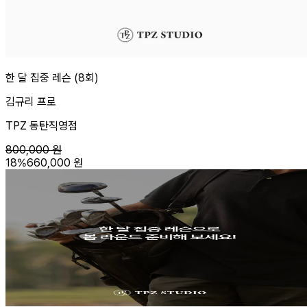
한 달 집중 레슨 (8회)
김규리 프로
TPZ 동탄직영점
800,000
원
18
%
660,000
원