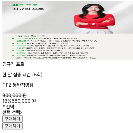
김규리 프로
한 달 집중 레슨 (8회)
TPZ 동탄직영점
800,000
원
18
%
660,000
원
*
선택
선택 선택
구매하기
구매하기