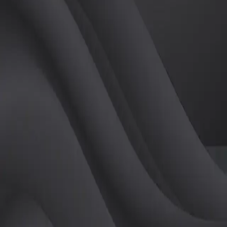
(
여
)
튜터
공유하기
활동지수
2
후기
0
개
피드
작성된 게시글이 없습니다.
정보
레슨 후기
레슨권 정보
판매중인 레슨권이 없습니다.
활동지점