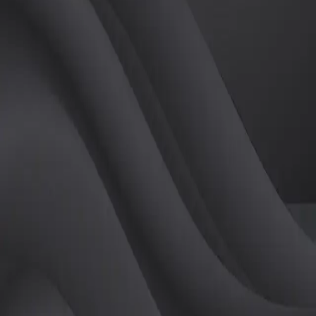
(
여
)
튜터
공유하기
활동지수
0
후기
0
개
피드
작성된 게시글이 없습니다.
정보
레슨 후기
레슨권 정보
판매중인 레슨권이 없습니다.
활동지점