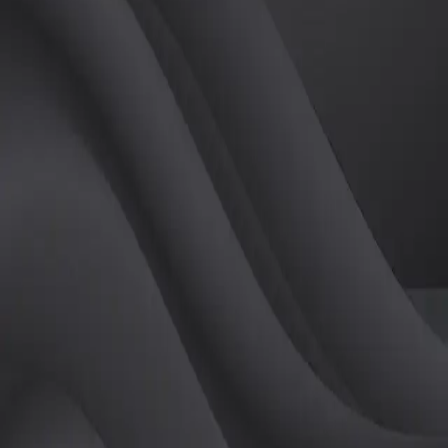
(
남
)
튜터
공유하기
활동지수
0
후기
0
개
피드
작성된 게시글이 없습니다.
정보
레슨 후기
레슨권 정보
판매중인 레슨권이 없습니다.
활동지점