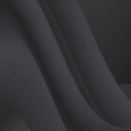
(
남
)
튜터
공유하기
활동지수
70
후기
0
개
피드
작성된 게시글이 없습니다.
정보
레슨 후기
레슨권 정보
판매중인 레슨권이 없습니다.
활동지점