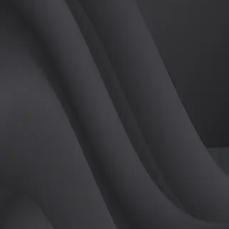
(
여
)
튜터
공유하기
활동지수
0
후기
0
개
피드
작성된 게시글이 없습니다.
정보
레슨 후기
레슨권 정보
판매중인 레슨권이 없습니다.
활동지점