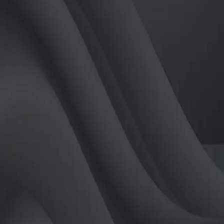
(
남
)
튜터
공유하기
활동지수
0
후기
0
개
피드
작성된 게시글이 없습니다.
정보
레슨 후기
레슨권 정보
판매중인 레슨권이 없습니다.
활동지점