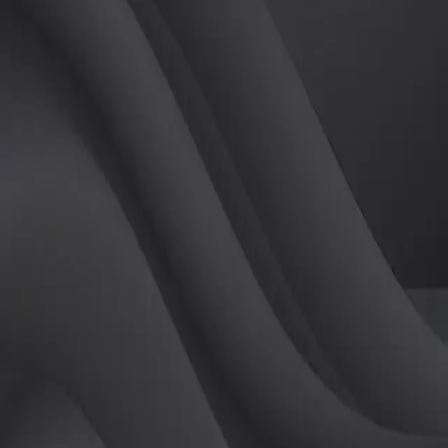
(
남
)
튜터
공유하기
활동지수
0
후기
0
개
피드
작성된 게시글이 없습니다.
정보
레슨 후기
레슨권 정보
판매중인 레슨권이 없습니다.
활동지점