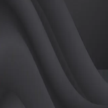
(
여
)
튜터
공유하기
활동지수
0
후기
0
개
피드
작성된 게시글이 없습니다.
정보
레슨 후기
레슨권 정보
판매중인 레슨권이 없습니다.
활동지점