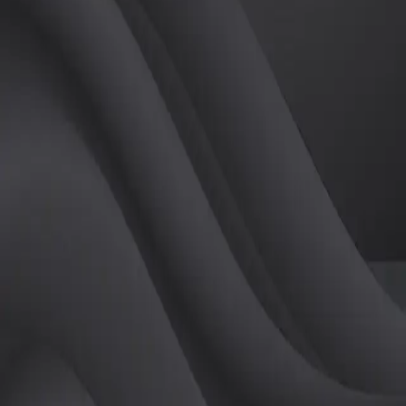
(
여
)
튜터
공유하기
활동지수
0
후기
0
개
피드
작성된 게시글이 없습니다.
정보
레슨 후기
레슨권 정보
판매중인 레슨권이 없습니다.
활동지점