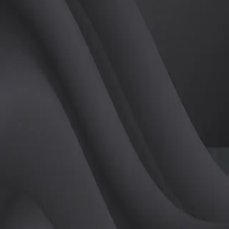
(
남
)
튜터
공유하기
활동지수
0
후기
0
개
피드
작성된 게시글이 없습니다.
정보
레슨 후기
레슨권 정보
판매중인 레슨권이 없습니다.
활동지점