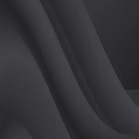
(
여
)
튜터
공유하기
활동지수
0
후기
0
개
피드
작성된 게시글이 없습니다.
정보
레슨 후기
레슨권 정보
판매중인 레슨권이 없습니다.
활동지점