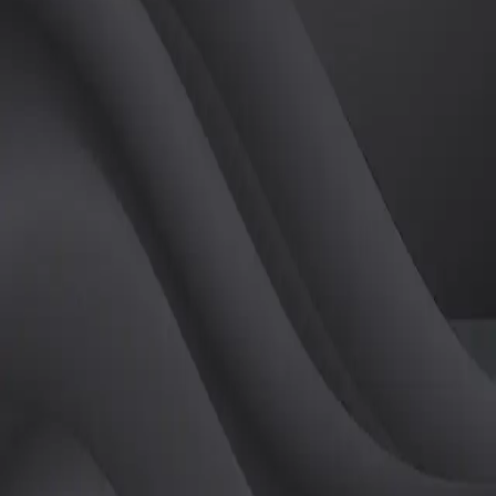
(
남
)
튜터
공유하기
활동지수
0
후기
0
개
피드
작성된 게시글이 없습니다.
정보
레슨 후기
레슨권 정보
판매중인 레슨권이 없습니다.
활동지점