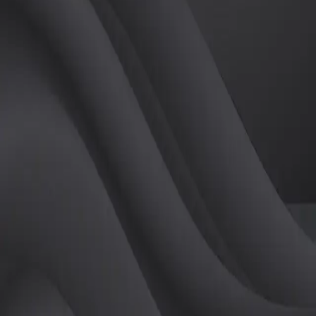
(
여
)
튜터
공유하기
활동지수
0
후기
0
개
피드
작성된 게시글이 없습니다.
정보
레슨 후기
레슨권 정보
판매중인 레슨권이 없습니다.
활동지점