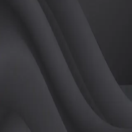
(
남
)
튜터
공유하기
활동지수
0
후기
0
개
피드
작성된 게시글이 없습니다.
정보
레슨 후기
레슨권 정보
판매중인 레슨권이 없습니다.
활동지점