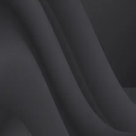
(
여
)
튜터
공유하기
활동지수
0
후기
0
개
피드
작성된 게시글이 없습니다.
정보
레슨 후기
레슨권 정보
판매중인 레슨권이 없습니다.
활동지점