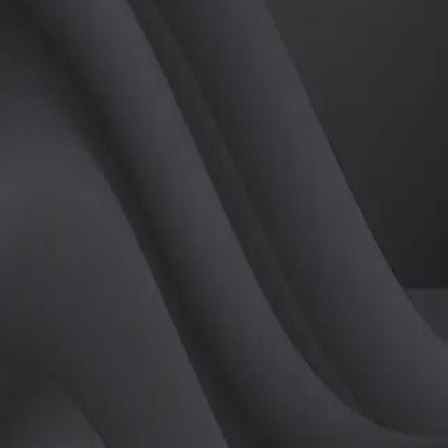
(
남
)
튜터
공유하기
활동지수
0
후기
0
개
피드
작성된 게시글이 없습니다.
정보
레슨 후기
레슨권 정보
판매중인 레슨권이 없습니다.
활동지점