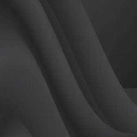
(
남
)
튜터
공유하기
활동지수
0
후기
0
개
피드
작성된 게시글이 없습니다.
정보
레슨 후기
레슨권 정보
판매중인 레슨권이 없습니다.
활동지점