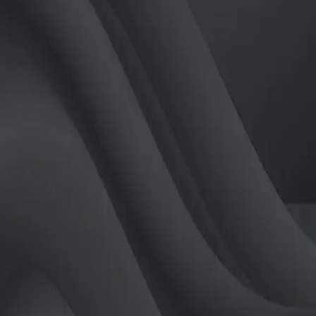
(
남
)
튜터
공유하기
활동지수
0
후기
0
개
피드
작성된 게시글이 없습니다.
정보
레슨 후기
레슨권 정보
판매중인 레슨권이 없습니다.
활동지점