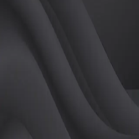
(
남
)
튜터
공유하기
활동지수
0
후기
0
개
피드
작성된 게시글이 없습니다.
정보
레슨 후기
레슨권 정보
판매중인 레슨권이 없습니다.
활동지점