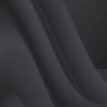
(
여
)
튜터
공유하기
활동지수
0
후기
0
개
피드
작성된 게시글이 없습니다.
정보
레슨 후기
레슨권 정보
판매중인 레슨권이 없습니다.
활동지점