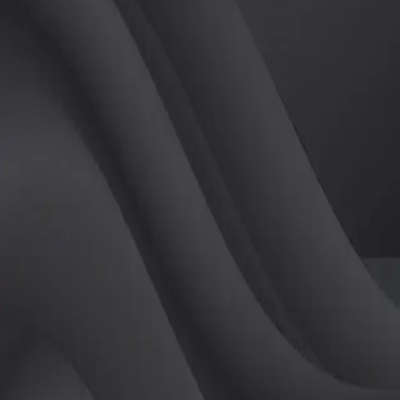
(
남
)
튜터
공유하기
활동지수
0
후기
0
개
피드
작성된 게시글이 없습니다.
정보
레슨 후기
레슨권 정보
판매중인 레슨권이 없습니다.
활동지점