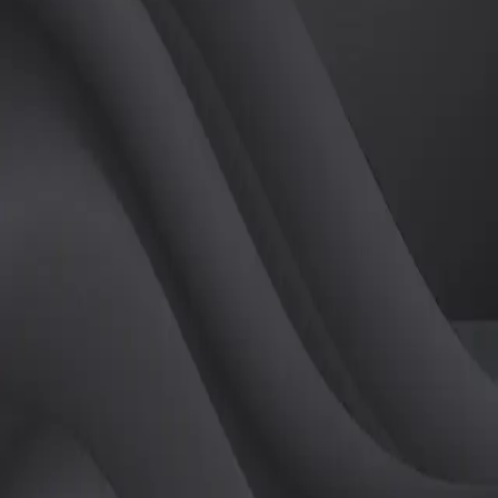
(
여
)
튜터
공유하기
활동지수
0
후기
0
개
피드
작성된 게시글이 없습니다.
정보
레슨 후기
레슨권 정보
판매중인 레슨권이 없습니다.
활동지점