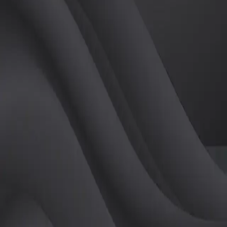
(
여
)
튜터
공유하기
활동지수
0
후기
0
개
피드
작성된 게시글이 없습니다.
정보
레슨 후기
레슨권 정보
판매중인 레슨권이 없습니다.
활동지점