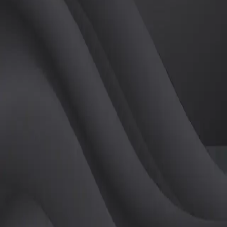
(
남
)
튜터
공유하기
활동지수
0
후기
0
개
피드
작성된 게시글이 없습니다.
정보
레슨 후기
레슨권 정보
판매중인 레슨권이 없습니다.
활동지점