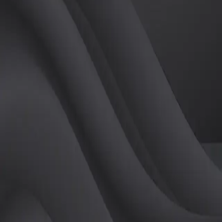
(
여
)
튜터
공유하기
활동지수
0
후기
0
개
피드
작성된 게시글이 없습니다.
정보
레슨 후기
레슨권 정보
판매중인 레슨권이 없습니다.
활동지점