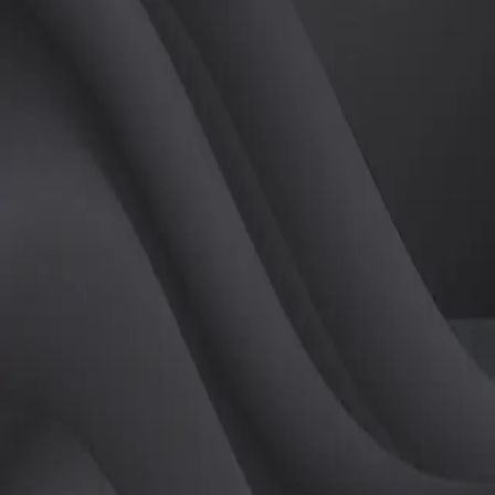
(
남
)
튜터
공유하기
활동지수
0
후기
0
개
피드
작성된 게시글이 없습니다.
정보
레슨 후기
레슨권 정보
판매중인 레슨권이 없습니다.
활동지점