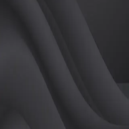
(
남
)
튜터
공유하기
활동지수
0
후기
0
개
피드
작성된 게시글이 없습니다.
정보
레슨 후기
레슨권 정보
판매중인 레슨권이 없습니다.
활동지점