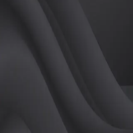
(
남
)
튜터
공유하기
활동지수
0
후기
0
개
피드
작성된 게시글이 없습니다.
정보
레슨 후기
레슨권 정보
판매중인 레슨권이 없습니다.
활동지점