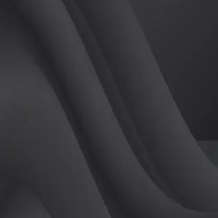
(
남
)
튜터
공유하기
활동지수
0
후기
0
개
피드
작성된 게시글이 없습니다.
정보
레슨 후기
레슨권 정보
판매중인 레슨권이 없습니다.
활동지점