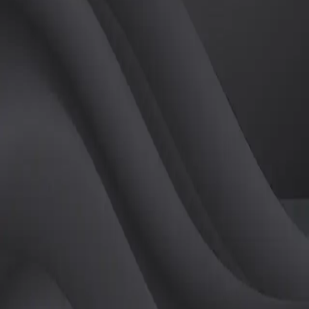
(
남
)
튜터
공유하기
활동지수
0
후기
0
개
피드
작성된 게시글이 없습니다.
정보
레슨 후기
레슨권 정보
판매중인 레슨권이 없습니다.
활동지점