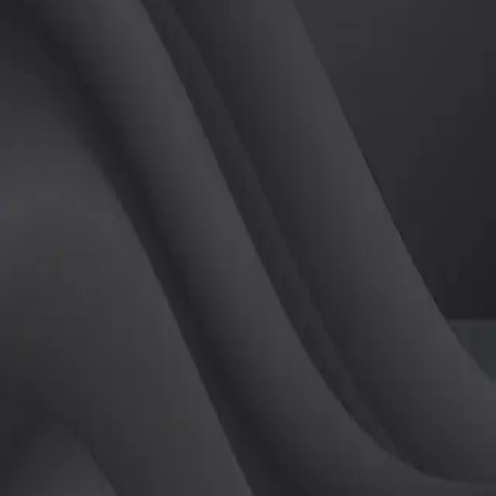
(
남
)
튜터
공유하기
활동지수
0
후기
0
개
피드
작성된 게시글이 없습니다.
정보
레슨 후기
레슨권 정보
판매중인 레슨권이 없습니다.
활동지점