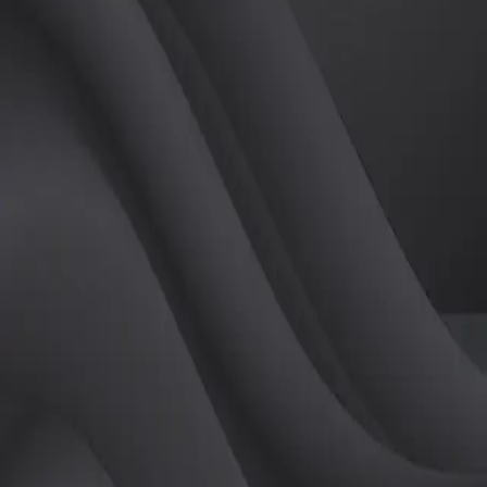
(
여
)
튜터
공유하기
활동지수
0
후기
0
개
피드
작성된 게시글이 없습니다.
정보
레슨 후기
레슨권 정보
판매중인 레슨권이 없습니다.
활동지점