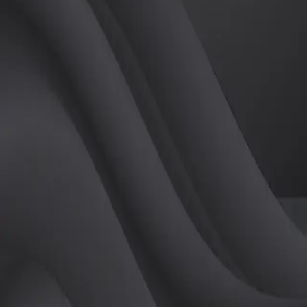
(
남
)
튜터
공유하기
활동지수
0
후기
0
개
피드
작성된 게시글이 없습니다.
정보
레슨 후기
레슨권 정보
판매중인 레슨권이 없습니다.
활동지점