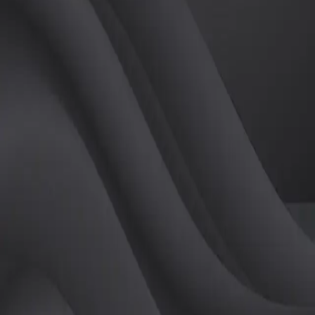
(
여
)
튜터
공유하기
활동지수
0
후기
0
개
피드
작성된 게시글이 없습니다.
정보
레슨 후기
레슨권 정보
판매중인 레슨권이 없습니다.
활동지점