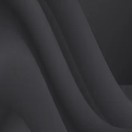
(
남
)
튜터
공유하기
활동지수
0
후기
0
개
피드
작성된 게시글이 없습니다.
정보
레슨 후기
레슨권 정보
판매중인 레슨권이 없습니다.
활동지점