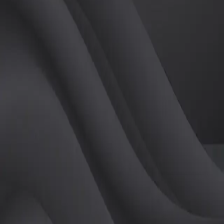
(
여
)
튜터
공유하기
활동지수
0
후기
0
개
피드
작성된 게시글이 없습니다.
정보
레슨 후기
레슨권 정보
판매중인 레슨권이 없습니다.
활동지점