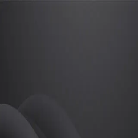
이찬율6
프로
소개
ㅎㅇㅎㅇㅎㅇㅎ
골프
이찬율6