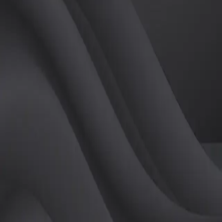
(
여
)
튜터
공유하기
활동지수
0
후기
0
개
피드
작성된 게시글이 없습니다.
정보
레슨 후기
레슨권 정보
판매중인 레슨권이 없습니다.
활동지점