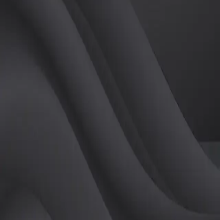
(
남
)
튜터
공유하기
활동지수
0
후기
0
개
피드
작성된 게시글이 없습니다.
정보
레슨 후기
레슨권 정보
판매중인 레슨권이 없습니다.
활동지점