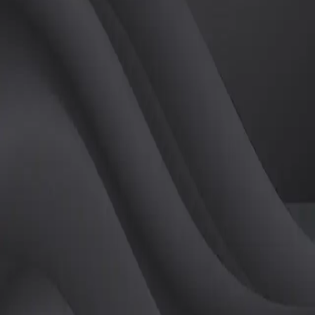
(
남
)
튜터
공유하기
활동지수
85
후기
0
개
피드
작성된 게시글이 없습니다.
정보
레슨 후기
레슨권 정보
판매중인 레슨권이 없습니다.
활동지점