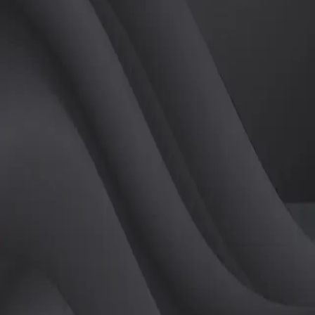
(
여
)
튜터
공유하기
활동지수
0
후기
0
개
피드
작성된 게시글이 없습니다.
정보
레슨 후기
레슨권 정보
판매중인 레슨권이 없습니다.
활동지점