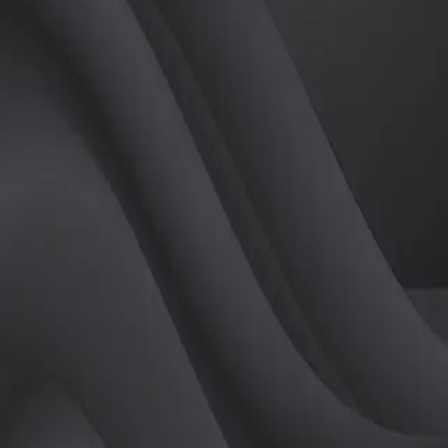
(
남
)
튜터
공유하기
활동지수
11
후기
0
개
피드
작성된 게시글이 없습니다.
정보
레슨 후기
레슨권 정보
판매중인 레슨권이 없습니다.
활동지점