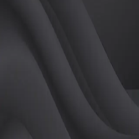
(
여
)
튜터
공유하기
활동지수
0
후기
0
개
피드
작성된 게시글이 없습니다.
정보
레슨 후기
레슨권 정보
판매중인 레슨권이 없습니다.
활동지점