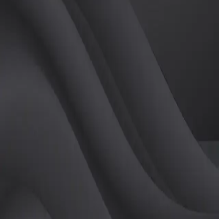
(
남
)
튜터
공유하기
활동지수
0
후기
0
개
피드
작성된 게시글이 없습니다.
정보
레슨 후기
레슨권 정보
판매중인 레슨권이 없습니다.
활동지점