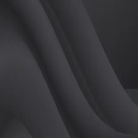
(
여
)
튜터
공유하기
활동지수
0
후기
0
개
피드
작성된 게시글이 없습니다.
정보
레슨 후기
레슨권 정보
판매중인 레슨권이 없습니다.
활동지점