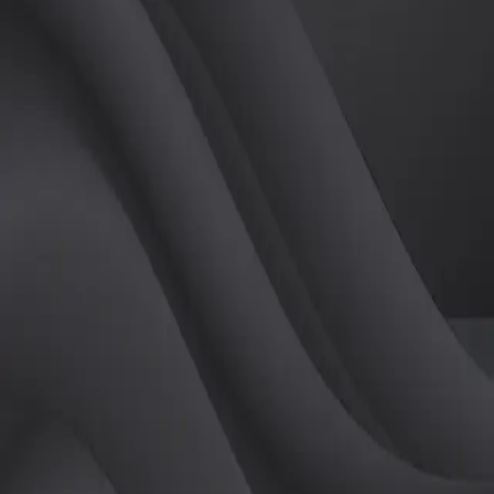
(
남
)
튜터
공유하기
활동지수
0
후기
0
개
피드
작성된 게시글이 없습니다.
정보
레슨 후기
레슨권 정보
판매중인 레슨권이 없습니다.
활동지점