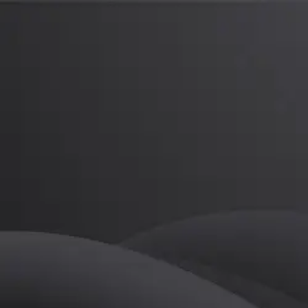
오현준
프로
소개
kpga준회원 중앙대학교 스포츠과학부
골프
오현준