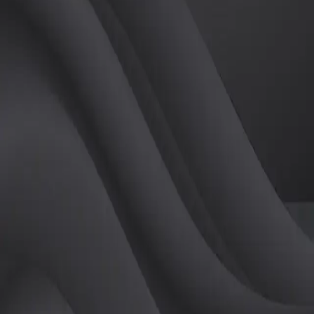
(
여
)
튜터
공유하기
활동지수
0
후기
0
개
피드
작성된 게시글이 없습니다.
정보
레슨 후기
레슨권 정보
판매중인 레슨권이 없습니다.
활동지점