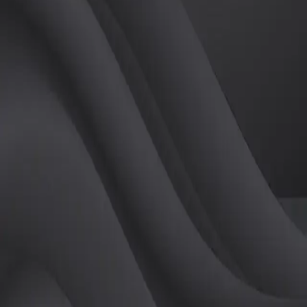
(
여
)
튜터
공유하기
활동지수
0
후기
0
개
피드
작성된 게시글이 없습니다.
정보
레슨 후기
레슨권 정보
판매중인 레슨권이 없습니다.
활동지점