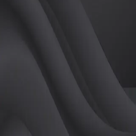
(
여
)
튜터
공유하기
활동지수
0
후기
0
개
피드
작성된 게시글이 없습니다.
정보
레슨 후기
레슨권 정보
판매중인 레슨권이 없습니다.
활동지점